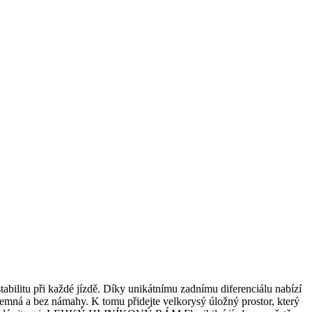
tabilitu při každé jízdě. Díky unikátnímu zadnímu diferenciálu nabízí
íjemná a bez námahy. K tomu přidejte velkorysý úložný prostor, který