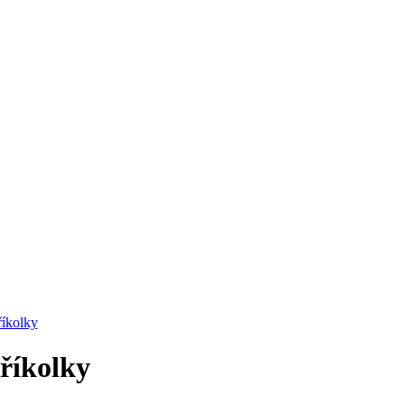
říkolky
Tříkolky