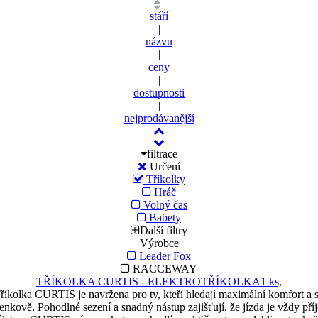
stáří
|
názvu
|
ceny
|
dostupnosti
|
nejprodávanější
filtrace
Určení
Tříkolky
Hráč
Volný čas
Babety
Další filtry
Výrobce
Leader Fox
RACCEWAY
TŘÍKOLKA CURTIS - ELEKTROTŘÍKOLKA
1 ks,
říkolka CURTIS je navržena pro ty, kteří hledají maximální komfort a s
nkově. Pohodlné sezení a snadný nástup zajišťují, že jízda je vždy př