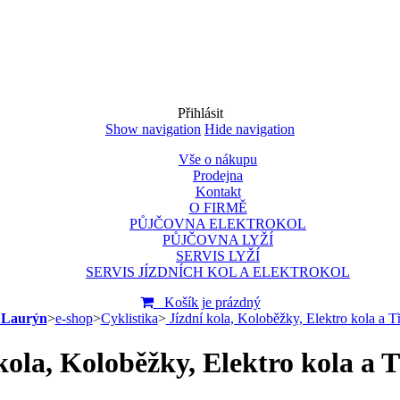
Přihlásit
Show navigation
Hide navigation
Vše o nákupu
Prodejna
Kontakt
O FIRMĚ
PŮJČOVNA ELEKTROKOL
PŮJČOVNA LYŽÍ
SERVIS LYŽÍ
SERVIS JÍZDNÍCH KOL A ELEKTROKOL
Košík je prázdný
 Laurýn
>
e-shop
>
Cyklistika
>
Jízdní kola, Koloběžky, Elektro kola a T
kola, Koloběžky, Elektro kola a 