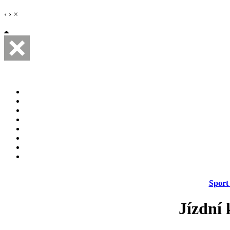
‹
›
×
Sport
Jízdní 