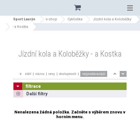
Sport Laurýn
e-shop
Cyklistika
Jízdní kola a Koloběžky
- a Kostka
Jízdní kola a Koloběžky - a Kostka
stáří
|
názvu
|
ceny
|
dostupnosti
|
nejprodávanější
filtrace
Další filtry
Nenalezena žádná položka. Začněte s výběrem znovu v
horním menu.