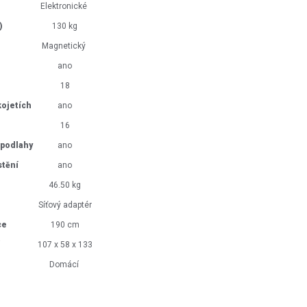
Elektronické
g)
130 kg
Magnetický
ano
18
kojetích
ano
16
 podlahy
ano
stění
ano
46.50 kg
Síťový adaptér
ce
190 cm
í
107 x 58 x 133
Domácí