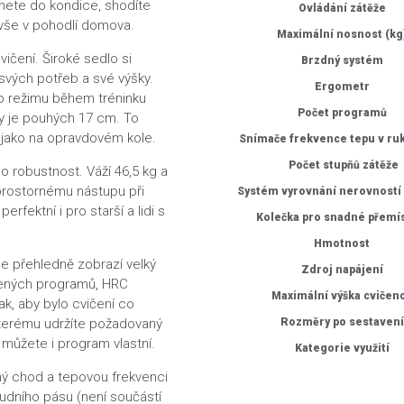
nete do kondice, shodíte
Ovládání zátěže
 vše v pohodlí domova.
Maximální nosnost (k
cvičení.
Široké sedlo
si
Brzdný systém
 svých potřeb a své výšky.
Ergometr
o režimu během tréninku
Počet programů
 je pouhých 17 cm. To
e jako na opravdovém kole.
Snímače frekvence tepu v ru
Počet stupňů zátěže
ho robustnost. Váží
46,5 kg
a
 prostornému nástupu při
Systém vyrovnání nerovností
k
perfektní i pro starší a lidi s
Kolečka pro snadné přemí
.
Hmotnost
ce přehledně zobrazí
velký
Zdroj napájení
ených programů
,
HRC
Maximální výška cvičen
ak, aby bylo cvičení co
kterému udržíte požadovaný
Rozměry po sestaven
i můžete i program vlastní.
Kategorie využití
hý chod
a tepovou frekvenci
udního pásu (není součástí