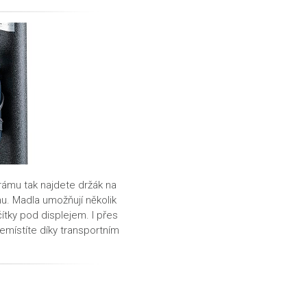
 rámu tak najdete
držák na
mu. Madla umožňují několik
ítky pod displejem. I přes
emístíte díky
transportním