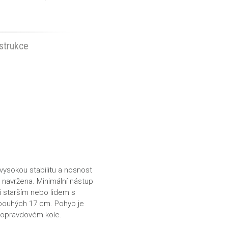
strukce
vysokou stabilitu
a
nosnost
e navržena. Minimální nástup
i starším
nebo
lidem s
 pouhých 17 cm. Pohyb je
 opravdovém kole.