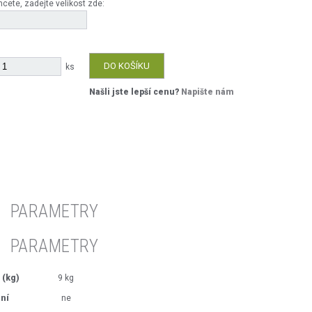
cete, zadejte velikost zde:
DO KOŠÍKU
ks
Našli jste lepší cenu?
Napište nám
PARAMETRY
PARAMETRY
 (kg)
9 kg
ení
ne