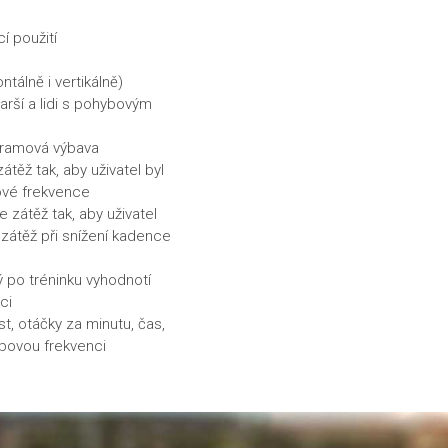
í použití
tálně i vertikálně)
arší a lidi s pohybovým
gramová výbava
átěž tak, aby uživatel byl
ové frekvence
e zátěž tak, aby uživatel
 zátěž při snížení kadence
rý po tréninku vyhodnotí
ci
st, otáčky za minutu, čas,
epovou frekvenci