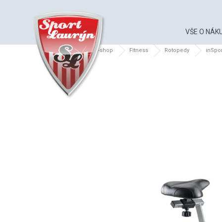
VŠE O NÁK
Sport Laurýn
e-shop
Fitness
Rotopedy
inSpor