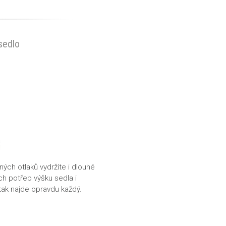
sedlo
ých otlaků vydržíte i dlouhé
ých potřeb
výšku sedla
i
tak najde opravdu každý.