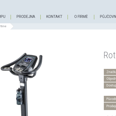
UPU
PRODEJNA
KONTAKT
O FIRMĚ
PŮJČOVN
tline
Rot
Značk
Objedn
Dostu
Původn
Prodej