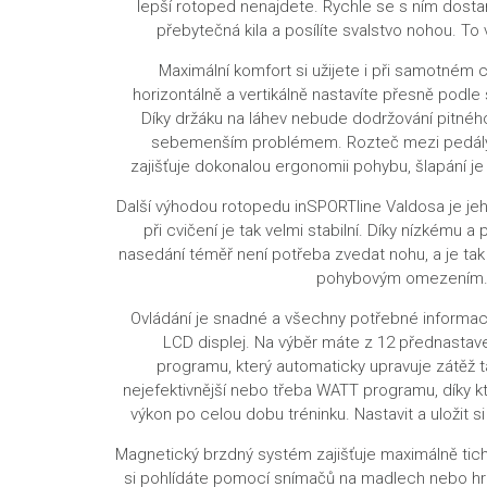
lepší rotoped nenajdete. Rychle se s ním dosta
přebytečná kila a posílíte svalstvo nohou. To
Maximální komfort
si užijete i při samotném 
horizontálně a vertikálně nastavíte přesně podle
Díky
držáku na láhev
nebude dodržování pitnéh
sebemenším problémem. Rozteč mezi pedály
zajišťuje
dokonalou ergonomii pohybu
, šlapání j
Další výhodou
rotopedu inSPORTline Valdosa
je je
při cvičení je tak
velmi stabilní
. Díky nízkému a
nasedání téměř není potřeba zvedat nohu, a je ta
pohybovým omezením
Ovládání je snadné a všechny potřebné informa
LCD displej
. Na výběr máte z
12 přednastav
programu,
který automaticky upravuje zátěž t
nejefektivnější nebo třeba
WATT programu
, díky 
výkon po celou dobu tréninku. Nastavit a uložit s
Magnetický brzdný systém zajišťuje
maximálně tic
si pohlídáte pomocí snímačů na madlech nebo hr