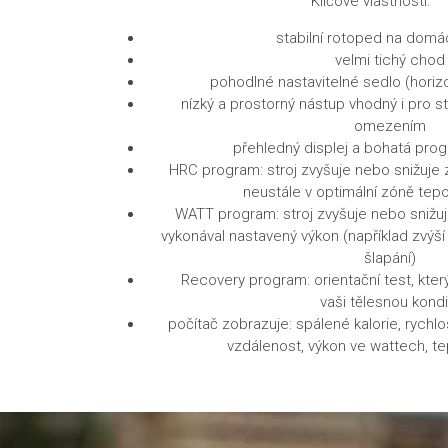
Klíčové vlastnosti:
stabilní rotoped na domác
velmi tichý chod
pohodlné nastavitelné sedlo (horizon
nízký a prostorný nástup vhodný i pro st
omezením
přehledný displej a bohatá pro
HRC program:
stroj zvyšuje nebo snižuje z
neustále v optimální zóně tep
WATT program:
stroj zvyšuje nebo snižuj
vykonával nastavený výkon (například zvýší
šlapání)
Recovery program:
orientační test, kte
vaši tělesnou kondi
počítač zobrazuje:
spálené kalorie, rychlo
vzdálenost, výkon ve wattech, t