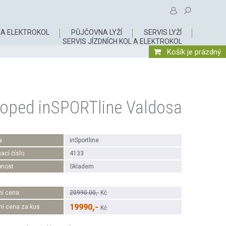
A ELEKTROKOL
PŮJČOVNA LYŽÍ
SERVIS LYŽÍ
SERVIS JÍZDNÍCH KOL A ELEKTROKOL
Košík je prázdný
oped inSPORTline Valdosa
a
inSportline
ací číslo
4133
pnost
Skladem
í cena:
20990.00,-
Kč
19990,-
ní cena za kus
Kč