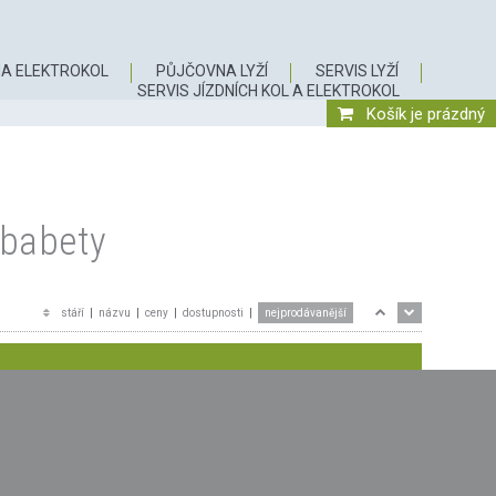
A ELEKTROKOL
PŮJČOVNA LYŽÍ
SERVIS LYŽÍ
SERVIS JÍZDNÍCH KOL A ELEKTROKOL
Košík je prázdný
 babety
stáří
|
názvu
|
ceny
|
dostupnosti
|
nejprodávanější