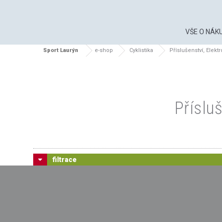
VŠE O NÁK
Sport Laurýn
e-shop
Cyklistika
Příslušenství, Elekt
Příslu
filtrace