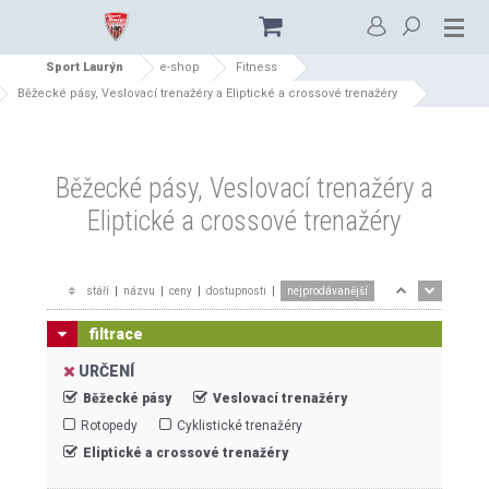
Sport Laurýn
e-shop
Fitness
Běžecké pásy, Veslovací trenažéry a Eliptické a crossové trenažéry
Běžecké pásy, Veslovací trenažéry a
Eliptické a crossové trenažéry
stáří
|
názvu
|
ceny
|
dostupnosti
|
nejprodávanější
filtrace
URČENÍ
Běžecké pásy
Veslovací trenažéry
Rotopedy
Cyklistické trenažéry
Eliptické a crossové trenažéry