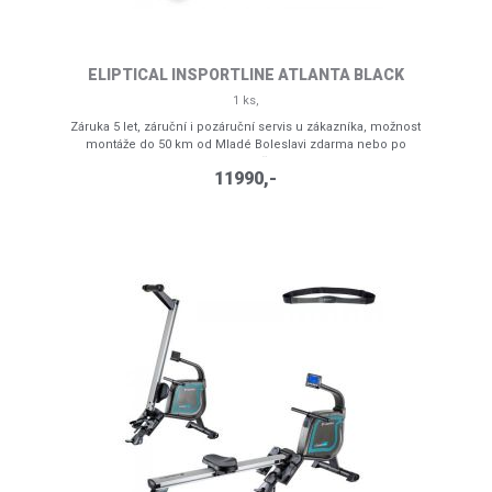
břišních svalů a bederní části. Díky těmto vlastnostem je
vhodný pro domácí cvičení.
ELIPTICAL INSPORTLINE ATLANTA BLACK
1 ks,
Záruka 5 let, záruční i pozáruční servis u zákazníka, možnost
montáže do 50 km od Mladé Boleslavi zdarma nebo po
dohodě
11990,-