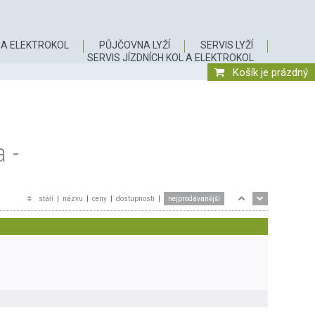
A ELEKTROKOL
PŮJČOVNA LYŽÍ
SERVIS LYŽÍ
SERVIS JÍZDNÍCH KOL A ELEKTROKOL
Košík je prázdný
 -
stáří
|
názvu
|
ceny
|
dostupnosti
|
nejprodávanější