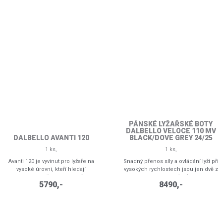
PÁNSKÉ LYŽAŘSKÉ BOTY
DALBELLO VELOCE 110 MV
DALBELLO AVANTI 120
BLACK/DOVE GREY 24/25
1 ks,
1 ks,
Avanti 120 je vyvinut pro lyžaře na
Snadný přenos síly a ovládání lyží při
vysoké úrovni, kteří hledají
vysokých rychlostech jsou jen dvě z
maximální přesnost v botě s
výhod pánských lyžáků Dalbello
5790,-
8490,-
mnohem širším objemem nohou
VELOCE 110 MV se šířkou 100mm a
než tradiční boty na úrovni
dvojitým vstřikováním závodní PU
závodů. Využívá architekturu 3D
skořepiny. Velkou výhodou je horní
Power Frame pro lepší manipulaci a
měkčí část, aby se usnadnil nástup, a
přenos síly a je konstruována s
tvrdší ve spodní části pro přesné,