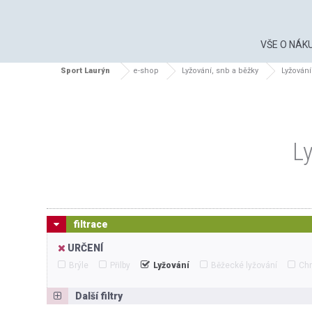
VŠE O NÁK
Sport Laurýn
e-shop
Lyžování, snb a běžky
Lyžování
L
filtrace
URČENÍ
Brýle
Přilby
Lyžování
Běžecké lyžování
Chr
Další filtry