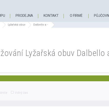
UPU
PRODEJNA
KONTAKT
O FIRMĚ
PŮJČOVN
Lyžařská obuv
Dalbello a -
yžování Lyžařská obuv Dalbello a
ániče
Volný čas